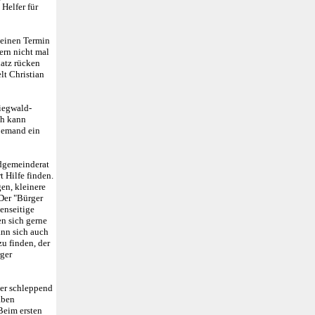
 Helfer für
 einen Termin
ern nicht mal
latz rücken
lt Christian
Siegwald-
ch kann
 jemand ein
ndgemeinderat
 Hilfe finden.
en, kleinere
Der "Bürger
genseitige
en sich gerne
ann sich auch
u finden, der
rger
her schleppend
aben
Beim ersten