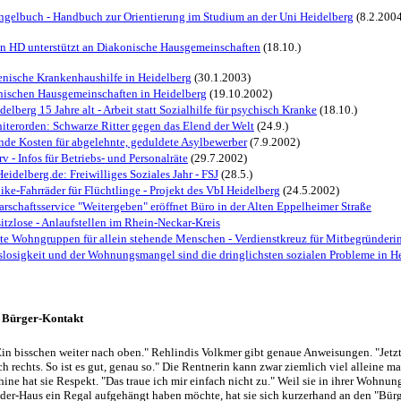
gelbuch - Handbuch zur Orientierung im Studium an der Uni Heidelberg
(8.2.200
n HD unterstützt an Diakonische Hausgemeinschaften
(18.10.)
ische Krankenhaushilfe in Heidelberg
(30.1.2003)
ischen Hausgemeinschaften in Heidelberg
(19.10.2002)
idelberg 15 Jahre alt - Arbeit statt Sozialhilfe für psychisch Kranke
(18.10.)
iterorden: Schwarze Ritter gegen das Elend der Welt
(24.9.)
nde Kosten für abgelehnte, geduldete Asylbewerber
(7.9.2002)
rv - Infos für Betriebs- und Personalräte
(29.7.2002)
Heidelberg.de: Freiwilliges Soziales Jahr - FSJ
(28.5.)
ike-Fahrräder für Flüchtlinge - Projekt des VbI Heidelberg
(24.5.2002)
rschaftsservice "Weitergeben" eröffnet Büro in der Alten Eppelheimer Straße
tzlose - Anlaufstellen im Rhein-Neckar-Kreis
te Wohngruppen für allein stehende Menschen - Verdienstkreuz für Mitbegründeri
slosigkeit und der Wohnungsmangel sind die dringlichsten sozialen Probleme in H
r Bürger-Kontak
t
Ein bisschen weiter nach oben." Rehlindis Volkmer gibt genaue Anweisungen. "Jetz
 rechts. So ist es gut, genau so." Die Rentnerin kann zwar ziemlich viel alleine m
ine hat sie Respekt. "Das traue ich mir einfach nicht zu." Weil sie in ihrer Wohnun
er-Haus ein Regal aufgehängt haben möchte, hat sie sich kurzerhand an den "Bür