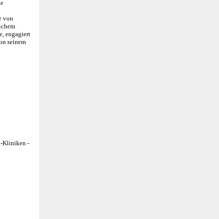
ue
e von
lichem
e, engagiert
von seinem
-Kliniken -