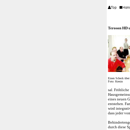
Teroson HD u
Einen Scheck über
Foto: Kresin
sal. Fröhlich
Hausgemeinsch
eines neuen G
entstehen. F
wird integrat
dass jeder vo
Behindertenge
durch diese S