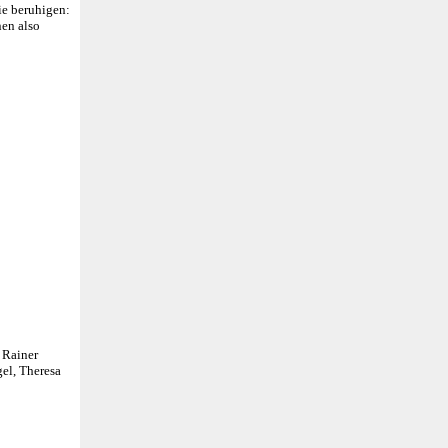
ie beruhigen:
nen also
, Rainer
gel, Theresa