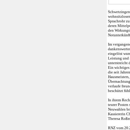
Schwetzingen.
wohnsitzlosen
Sprachrohr zu
deren Mittelp
den Wirkungsb
Notunterkünft
Im vergangene
dankenswerter
eingelöst wur
Leistung und 
unterstreicht
Ein wichtiges 
die seit Jahre
Hausmeisters,
Übernachtungs
verlaufe freu
beschützt füh
In ihrem Rech
teurer Posten
Neuwahlen bra
Kassiererin Ch
Theresa Roßm
RNZ vom 20.