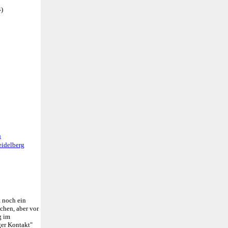
4)
n
eidelberg
t noch ein
achen, aber vor
g im
ger Kontakt"