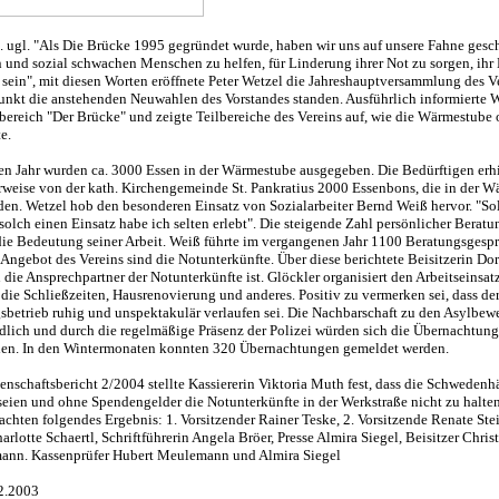
 ugl. "Als Die Brücke 1995 gegründet wurde, haben wir uns auf unsere Fahne gesc
 und sozial schwachen Menschen zu helfen, für Linderung ihrer Not zu sorgen, ih
 sein", mit diesen Worten eröffnete Peter Wetzel die Jahreshauptversammlung des Ve
unkt die anstehenden Neuwahlen des Vorstandes standen. Ausführlich informierte W
ereich "Der Brücke" und zeigte Teilbereiche des Vereins auf, wie die Wärmestube 
e.
n Jahr wurden ca. 3000 Essen in der Wärmestube ausgegeben. Die Bedürftigen erh
weise von der kath. Kirchengemeinde St. Pankratius 2000 Essenbons, die in der 
den. Wetzel hob den besonderen Einsatz von Sozialarbeiter Bernd Weiß hervor. "So
solch einen Einsatz habe ich selten erlebt". Die steigende Zahl persönlicher Berat
 die Bedeutung seiner Arbeit. Weiß führte im vergangenen Jahr 1100 Beratungsgesp
Angebot des Vereins sind die Notunterkünfte. Über diese berichtete Beisitzerin Dor
n die Ansprechpartner der Notunterkünfte ist. Glöckler organisiert den Arbeitseinsat
 die Schließzeiten, Hausrenovierung und anderes. Positiv zu vermerken sei, dass de
betrieb ruhig und unspektakulär verlaufen sei. Die Nachbarschaft zu den Asylbew
ndlich und durch die regelmäßige Präsenz der Polizei würden sich die Übernachtung
len. In den Wintermonaten konnten 320 Übernachtungen gemeldet werden.
enschaftsbericht 2/2004 stellte Kassiererin Viktoria Muth fest, dass die Schwedenh
 seien und ohne Spendengelder die Notunterkünfte in der Werkstraße nicht zu halte
chten folgendes Ergebnis: 1. Vorsitzender Rainer Teske, 2. Vorsitzende Renate Stei
arlotte Schaertl, Schriftführerin Angela Bröer, Presse Almira Siegel, Beisitzer Chris
ann. Kassenprüfer Hubert Meulemann und Almira Siegel
2.2003