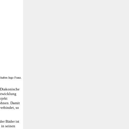
haften Ingo Franz.
 "Diakonische
ntwicklung
ojekt
ohnen. Damit
erbindet, so
der Bäder ist
 in seinen