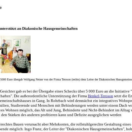
nterstützt an Diakonische Hausgemeinschaften
 5000 Euro übergab Wolfgang Netzer von der Firma Teroson (rechts) dem Leiter der Diakonischen Hausgemeinsc
e Gesichter gab es bei der Übergabe eines Schecks über 5 000 Euro an die Initiative
aften". Die außerordentliche Unterstützung der Firma
Henkel-Teroson
setzt die E
emeinschaftshauses in Gang. In Rohrbach wird demnächst ein integratives Wohnpr
amilien, Studierende und Menschen mit Behinderungen werden unter einem Dach w
ives Wohnen möglich, das Alt und Jung, Behinderte und Nicht-Behindert im Alltag v
n den Stärken des anderen profitieren kann und Defizite ausgeglichen werden
rechtes Bauen verursacht aber Mehrkosten, die rollstuhlgerechte Gestaltung eines 
pende möglich. Ingo Franz, der Leiter der "Diakonischen Hausgemeinschaften", hob