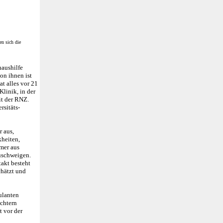
en sich die
haushilfe
on ihnen ist
at alles vor 21
Klinik, in der
it der RNZ.
rsitäts-
r aus,
kheiten,
mer aus
zuschweigen.
akt besteht
chätzt und
ulanten
chtern
t vor der