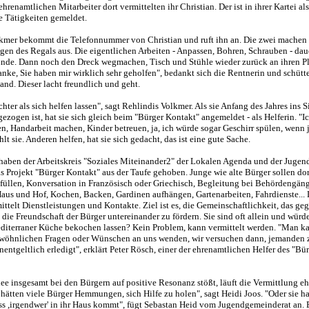
hrenamtlichen Mitarbeiter dort vermittelten ihr Christian. Der ist in ihrer Kartei als
 Tätigkeiten gemeldet.
kmer bekommt die Telefonnummer von Christian und ruft ihn an. Die zwei machen
ngen des Regals aus. Die eigentlichen Arbeiten - Anpassen, Bohren, Schrauben - dau
unde. Dann noch den Dreck wegmachen, Tisch und Stühle wieder zurück an ihren P
anke, Sie haben mir wirklich sehr geholfen", bedankt sich die Rentnerin und schütte
and. Dieser lacht freundlich und geht.
ichter als sich helfen lassen", sagt Rehlindis Volkmer. Als sie Anfang des Jahres ins 
ezogen ist, hat sie sich gleich beim "Bürger Kontakt" angemeldet - als Helferin. "I
n, Handarbeit machen, Kinder betreuen, ja, ich würde sogar Geschirr spülen, wenn
ählt sie. Anderen helfen, hat sie sich gedacht, das ist eine gute Sache.
aben der Arbeitskreis "Soziales Miteinander2" der Lokalen Agenda und der Juge
 Projekt "Bürger Kontakt" aus der Taufe gehoben. Junge wie alte Bürger sollen dort
füllen, Konversation in Französisch oder Griechisch, Begleitung bei Behördengäng
aus und Hof, Kochen, Backen, Gardinen aufhängen, Gartenarbeiten, Fahrdienste... 
ttelt Dienstleistungen und Kontakte. Ziel ist es, die Gemeinschaftlichkeit, das ge
die Freundschaft der Bürger untereinander zu fördern. Sie sind oft allein und würd
diterraner Küche bekochen lassen? Kein Problem, kann vermittelt werden. "Man k
wöhnlichen Fragen oder Wünschen an uns wenden, wir versuchen dann, jemanden z
entgeltlich erledigt", erklärt Peter Rösch, einer der ehrenamtlichen Helfer des "Bü
ee insgesamt bei den Bürgern auf positive Resonanz stößt, läuft die Vermittlung e
ls hätten viele Bürger Hemmungen, sich Hilfe zu holen", sagt Heidi Joos. "Oder sie h
s ,irgendwer' in ihr Haus kommt", fügt Sebastan Heid vom Jugendgemeinderat an. 