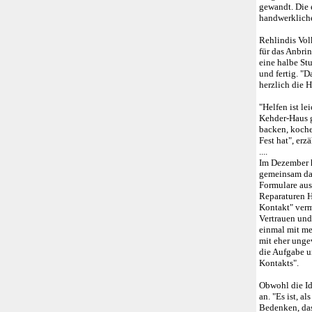
gewandt. Die e
handwerkliche
Rehlindis Vol
für das Anbri
eine halbe St
und fertig. "D
herzlich die H
"Helfen ist le
Kehder-Haus g
backen, koche
Fest hat", erz
....
Im Dezember h
gemeinsam das
Formulare aus
Reparaturen H
Kontakt" vermi
Vertrauen und 
einmal mit me
mit eher unge
die Aufgabe un
Kontakts".
Obwohl die Id
an. "Es ist, a
Bedenken, das