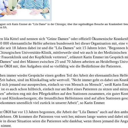
agiert sich Karin Emmer als "Lila Dame" in der Chirurgie; über ihre regelmäßigen Besuche am Krankenbett freu
ion 8A.
nen lila Kittel und nennen sich "Grüne Damen" oder offiziell Ökumenische Kranken
0 000 ehrenamtliche Helfer arbeiten bundesweit bei dieser Organisation mit, eine v
ie seit 18 Jahren dabei ist und die "Lila Damen" seit 15 Jahren leitet. "Begonnen h
Chirurgischen Universitäts-Klinik, mittlerweile sind wir auch in der Medizinischen 
er Frauenklinik und der Kopfklinik vertreten", erläutert Karin Emmer im Gespräch m
 Damen" und drei Männer zwischen 25 und 70 Jahren arbeiten an Heidelbergs Unive
er ÖKH mit; ihre Aufgaben sind so vielfältig wie die Bedürfnisse der Patienten.
hen immer wieder Gespräche einen großen Teil der Arbeit der ehrenamtlichen Helfe
eit haben, sind im Klinikalltag sehr wertvoll. "Nicht immer geht es dabei um Kran
 sich jemand nur aussprechen, einfach so von Mensch zu Mensch", weiß Karin Em
 ist es auch schon hilfreich, einfach nur am Bett eines Patienten zu sitzen und mit
en" arbeiten eng mit den Pflegekräften auf den Stationen zusammen, ein guter Kont
n und Klinikseelsorgern; die freundlichen Helferinnen sind auf allen Stationen ges
 bekommen unendlich viel zurück in unserer Arbeit", so Karin Emmer.
der ÖKH hat vor 13 Jahren begonnen, die Arbeit der "Lila Damen" auch auf den amb
dehnen. Oft kommen die Patienten von weit her, müssen lange warten und dabei nü
e in dieser Situation seien die Patienten sehr dankbar, wenn ihnen jemand die Angs
 nimmt.