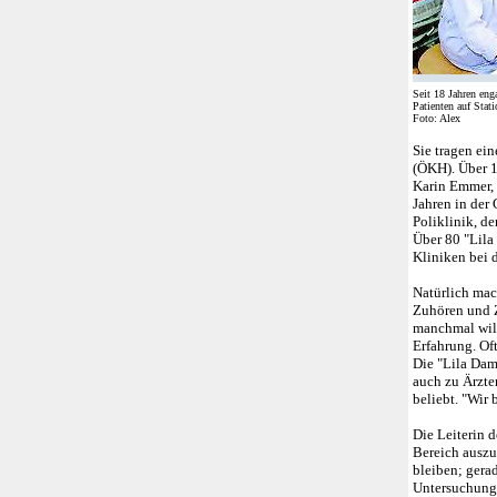
Seit 18 Jahren eng
Patienten auf Stat
Foto: Alex
Sie tragen ei
(ÖKH). Über 1
Karin Emmer, d
Jahren in der 
Poliklinik, d
Über 80 "Lila
Kliniken bei d
Natürlich mac
Zuhören und Z
manchmal will
Erfahrung. Oft
Die "Lila Dam
auch zu Ärzte
beliebt. "Wir
Die Leiterin 
Bereich auszu
bleiben; gerad
Untersuchung