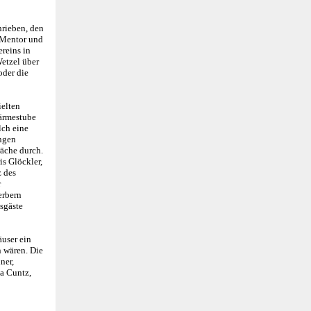
hrieben, den
r Mentor und
reins in
etzel über
oder die
ielten
Wärmestube
lch eine
ungen
räche durch.
is Glöckler,
z des
r
erbern
sgäste
äuser ein
n wären. Die
ner,
ta Cuntz,