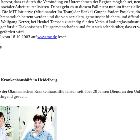
hervor, dass es durch die Verbindung zu Unternehmen der Region möglich sei, ne
ozialer Arbeit zu realisieren. Dabei geht es in diesem Fall nicht nur um finanzielle
. Die MIT-Initiative (Miteinander-Im-Team) der Henkel-Gruppe fördert Projekte, di
ehrenamtlich betreut werden und die von sozialem, gemeinschaftlichem und öffent
. Wolfgang Netzer, bei Henkel Teroson zuständig für den Verkauf Isolierglasindustri
nger für die Diakonischen Hausgemeinschaften und freut sich sehr darüber, dass er 
efördert wird.
el vom 18.10.2003 auf
www.rnz.de
lesen
Krankenhaushilfe in Heidelberg
 der Ökumenischen Krankenhaushilfe leisten seit über 20 Jahren Dienst an den Uni
ringend gesucht