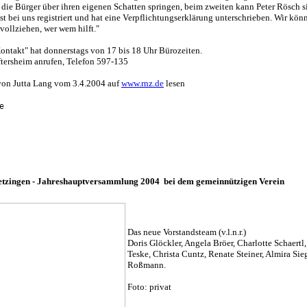
die Bürger über ihren eigenen Schatten springen, beim zweiten kann Peter Rösch s
ist bei uns registriert und hat eine Verpflichtungserklärung unterschrieben. Wir kön
vollziehen, wer wem hilft."
ontakt" hat donnerstags von 17 bis 18 Uhr Bürozeiten.
tersheim anrufen, Telefon 597-135
von Jutta Lang vom 3.4.2004 auf
www.rnz.de
lesen
tzingen - Jahreshauptversammlung 2004 bei dem gemeinnützigen Verein
Das neue Vorstandsteam (v.l.n.r.)
Doris Glöckler, Angela Bröer, Charlotte Schaertl
Teske, Christa Cuntz, Renate Steiner, Almira Sie
Roßmann.
Foto: privat